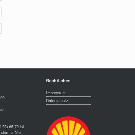
Rechtliches
Impressum
:00
Datenschutz
ach
9 03) 85 79
ist
nden für Sie