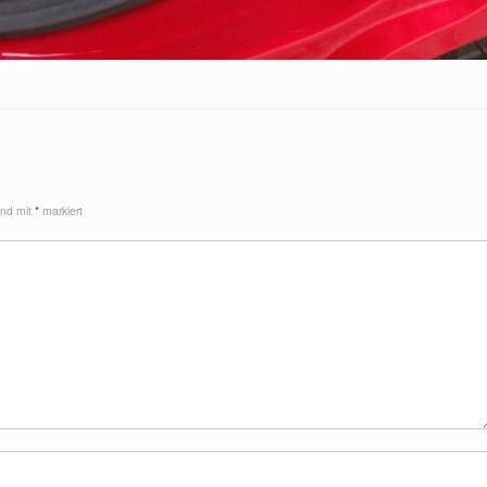
sind mit
*
markiert