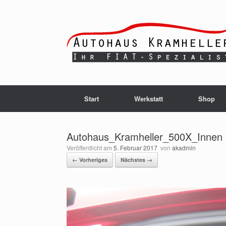
Zum
Inhalt
springen
Start
Werkstatt
Shop
Autohaus_Kramheller_500X_Innen
Veröffentlicht am
5. Februar 2017
von
akadmin
← Vorheriges
Nächstes →