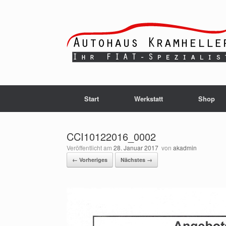
Zum
Inhalt
springen
Start
Werkstatt
Shop
CCI10122016_0002
Veröffentlicht am
28. Januar 2017
von
akadmin
← Vorheriges
Nächstes →