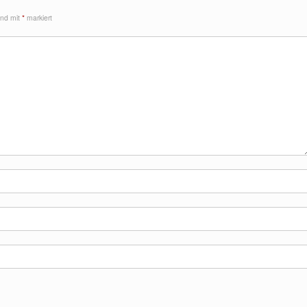
sind mit
*
markiert